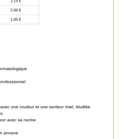
2.15 €
2.00 €
1.95 €
dermatologique
professionnel
 avec une couleur et une senteur miel, étudiée
ux.
ceur avec sa racine.
en annexe