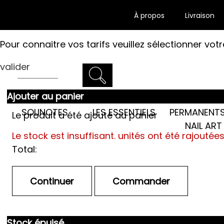
À propos
Livraison
Pour connaitre vos tarifs veuillez sélectionner votr
valider
Ajouter au panier
LES SEMI-
SOLINOTES
LES ESSENTIELS
PERMANENTS
Le produit a été ajouté au panier
NAIL ART
Le stock est insuffisant.
unités ont été rajoutée
Total:
Stock épuisé.