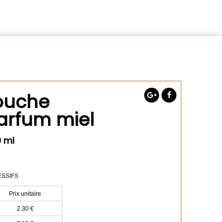
touche
arfum miel
0 ml
ESSIFS
Prix unitaire
2.30 €