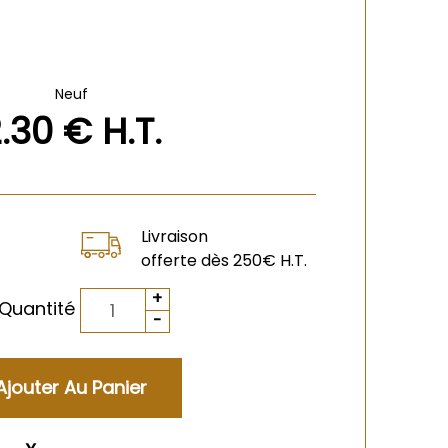
Neuf
2
.30
€
H.T.
Livraison
offerte dès 250€ H.T.
Quantité