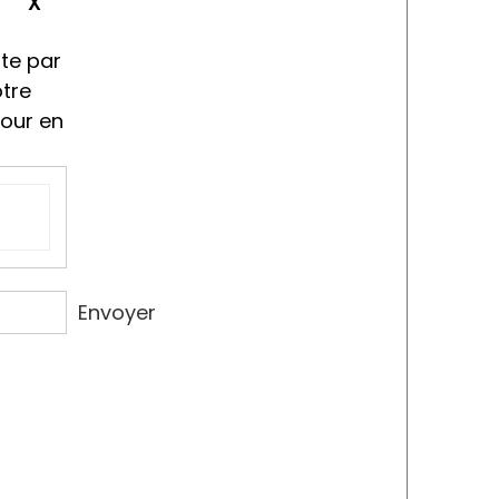
ment
te par
otre
tour en
Envoyer