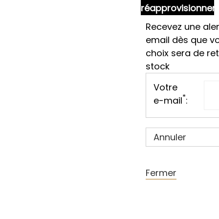
réapprovisionne
Recevez une aler
email dès que v
choix sera de re
stock
Votre
*
e-mail
:
Annuler
Fermer