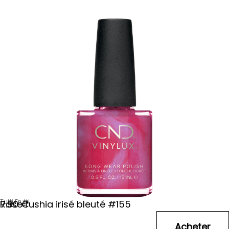
Tutti Frutti
Rose fushia irisé bleuté #155
7
.90
€