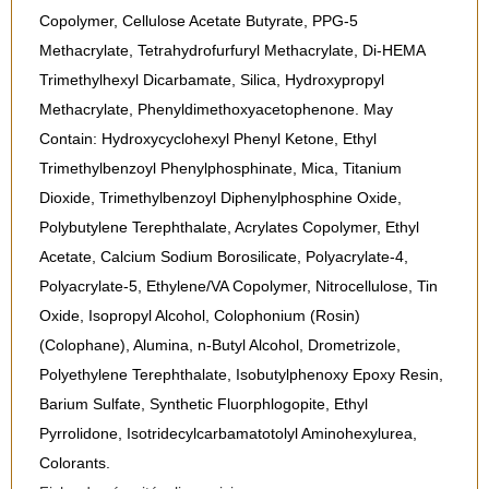
Copolymer, Cellulose Acetate Butyrate, PPG-5
Methacrylate, Tetrahydrofurfuryl Methacrylate, Di-HEMA
Trimethylhexyl Dicarbamate, Silica, Hydroxypropyl
Methacrylate, Phenyldimethoxyacetophenone. May
Contain: Hydroxycyclohexyl Phenyl Ketone, Ethyl
Trimethylbenzoyl Phenylphosphinate, Mica, Titanium
Dioxide, Trimethylbenzoyl Diphenylphosphine Oxide,
Polybutylene Terephthalate, Acrylates Copolymer, Ethyl
Acetate, Calcium Sodium Borosilicate, Polyacrylate-4,
Polyacrylate-5, Ethylene/VA Copolymer, Nitrocellulose, Tin
Oxide, Isopropyl Alcohol, Colophonium (Rosin)
(Colophane), Alumina, n-Butyl Alcohol, Drometrizole,
Polyethylene Terephthalate, Isobutylphenoxy Epoxy Resin,
Barium Sulfate, Synthetic Fluorphlogopite, Ethyl
Pyrrolidone, Isotridecylcarbamatotolyl Aminohexylurea,
Colorants.