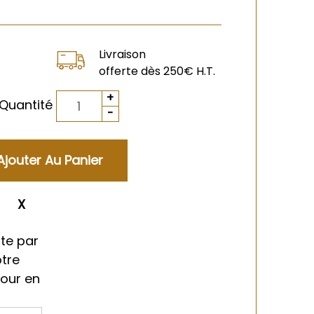
Livraison
offerte dès 250€ H.T.
Quantité
ment
te par
otre
tour en