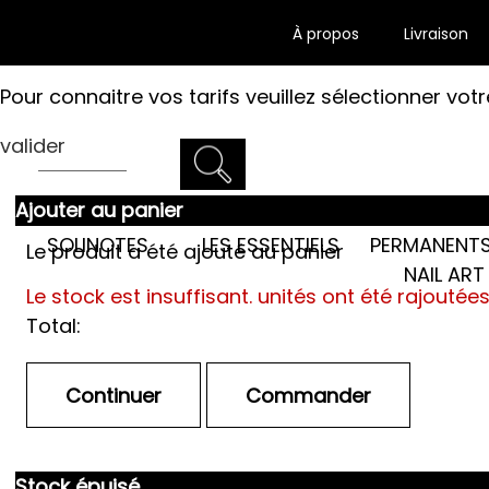
À propos
Livraison
Pour connaitre vos tarifs veuillez sélectionner votr
valider
Ajouter au panier
LES SEMI-
SOLINOTES
LES ESSENTIELS
PERMANENTS
Le produit a été ajouté au panier
NAIL ART
Le stock est insuffisant.
unités ont été rajoutée
Total:
Stock épuisé.