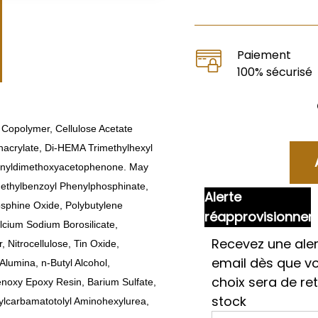
Paiement
100% sécurisé
 Copolymer, Cellulose Acetate
hacrylate, Di-HEMA Trimethylhexyl
henyldimethoxyacetophenone. May
methylbenzoyl Phenylphosphinate,
Alerte
osphine Oxide, Polybutylene
réapprovisionne
lcium Sodium Borosilicate,
Recevez une aler
 Nitrocellulose, Tin Oxide,
email dès que v
Alumina, n-Butyl Alcohol,
choix sera de re
enoxy Epoxy Resin, Barium Sulfate,
stock
ecylcarbamatotolyl Aminohexylurea,