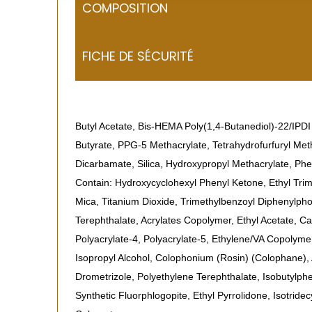
COMPOSITION
FICHE DE SÉCURITÉ
Butyl Acetate, Bis-HEMA Poly(1,4-Butanediol)-22/IPDI
Butyrate, PPG-5 Methacrylate, Tetrahydrofurfuryl Met
Dicarbamate, Silica, Hydroxypropyl Methacrylate, P
Contain: Hydroxycyclohexyl Phenyl Ketone, Ethyl Tri
Mica, Titanium Dioxide, Trimethylbenzoyl Diphenylph
Terephthalate, Acrylates Copolymer, Ethyl Acetate, Ca
Polyacrylate-4, Polyacrylate-5, Ethylene/VA Copolymer,
Isopropyl Alcohol, Colophonium (Rosin) (Colophane), 
Drometrizole, Polyethylene Terephthalate, Isobutylph
Synthetic Fluorphlogopite, Ethyl Pyrrolidone, Isotrid