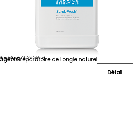
ScrubFresh CND™ 946 ml
Agent Préparatoire de l'ongle naturel
38
.00
€