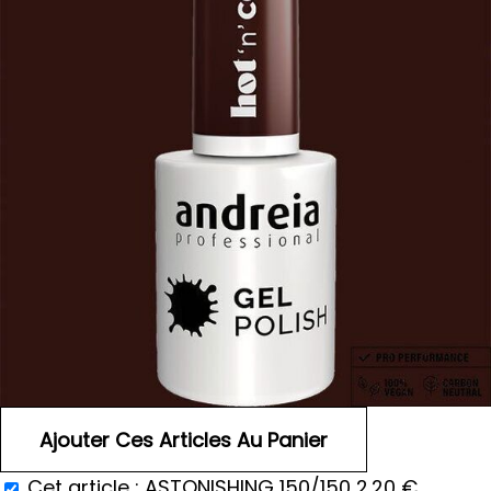
Cet article :
ASTONISHING 150/150
2.20
€