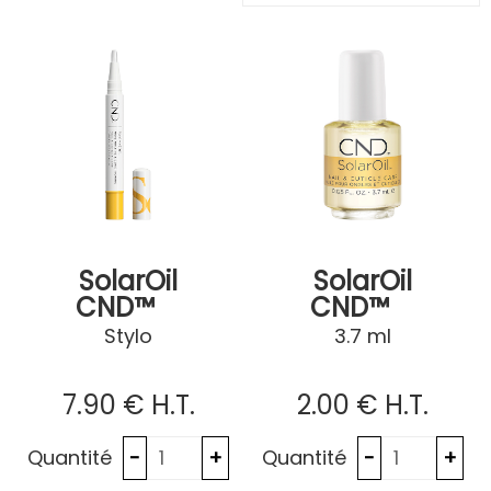
SolarOil
SolarOil
CND™
CND™
Stylo
3.7 ml
7
.90
€
H.T.
2
.00
€
H.T.
Quantité
Quantité