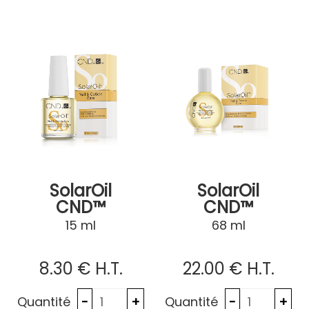
SolarOil
SolarOil
CND™
CND™
15 ml
68 ml
8
.30
€
H.T.
22
.00
€
H.T.
Quantité
Quantité