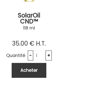
SolarOil
CND™
118 ml
35
.00
€
H.T.
Quantité