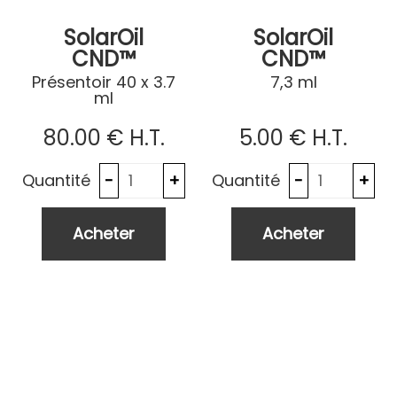
SolarOil
SolarOil
CND™
CND™
Présentoir 40 x 3.7
7,3 ml
ml
80
.00
€
H.T.
5
.00
€
H.T.
Quantité
Quantité