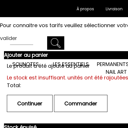
À propos
Livraison
Pour connaitre vos tarifs veuillez sélectionner votr
valider
Ajouter au panier
LES SEMI-
SOLINOTES
LES ESSENTIELS
PERMANENTS
Le produit a été ajouté au panier
NAIL ART
Le stock est insuffisant.
unités ont été rajoutée
Total:
Stock épuisé.