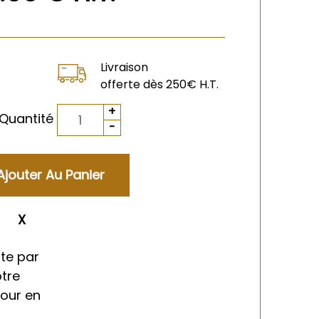
Livraison
offerte dès 250€ H.T.
Quantité
ment
te par
otre
tour en