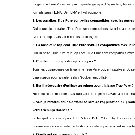
La gamme True Pure n’est pas hypoallergénique. Cependant, les risque
formule sans HEMA, Di-HEMA et hydroquinone.
2. Les tonalités True Pure sont-elles compatibles avec les autre
Oui, toutes les tonalités True Pure sont compatibles avec les autres 
All in One top coats, All in one essencials, etc.
3. La base et le top coat True Pure sont-ils compatibles avec le
Oui, la base True Pure et le top coat True Pure sont compatibles avec
4. Combien de temps dois-je catalyser ?
Tous les cosmétiques de la gamme True Pure doivent catalyser 60 s
catalysation pourra varier selon l’équipement utilisé.
5. Est-il nécessaire d’utiliser un primer avant la base True Pure ?
Nous ne recommandons pas l’utilisation d’un primer avant la base Tru
6. Vais-je remarquer une différence lors de l’application du prod
vernis semi-permanent ?
Le fait qu’il ne contient pas de HEMA, de Di-HEMA et d’hydroquinone 
présentation et son mode d’utilisation sont identiques aux autres sy
7. Quelle est sa durée sur l’ongle ?