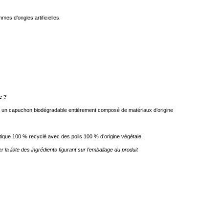
es d’ongles artificielles.
e ?
re un capuchon biodégradable entièrement composé de matériaux d’origine
ique 100 % recyclé avec des poils 100 % d’origine végétale.
a liste des ingrédients figurant sur l’emballage du produit