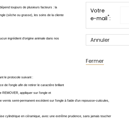
épend toujours de plusieurs facteurs : la
Votre
’ongle (sèche ou grasse), les soins de la cliente
*
e-mail
:
Annuler
 aucun ingrédient d’origine animale dans nos
Fermer
nt le protocole suivant :
 de l’ongle afin de retirer le caractère brillant
le REMOVER, appliquer sur l’ongle et
e vernis semi-permanent excédent sur l’ongle à l’aide d’un repousse-cuticules,
e fraise cylindrique en céramique, avec une extrême prudence, sans jamais toucher