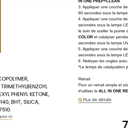
IN ONE PREP+CLEAN
.
3. Appliquer une couche d
60 secondes sous la lampe
4. Appliquer une couche d
secondes sous la lampe LE
le soin de sceller la point
COLOR
et catalyser penda
secondes sous la lampe UV
5. Appliquer une couche d
secondes sous la lampe LE
6. Nettoyer les ongles avec
*Le temps de catalysation po
 COPOLYMER,
Retrait
Pour un retrait simple et s
 TRIMETHYLBENZOYL
d'utiliser le
ALL IN ONE R
XYL PHENYL KETONE,
Plus de détails
140, BHT, SILICA,
7510.
quez ici
7