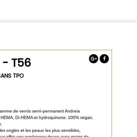
 - T56
SANS TPO
gamme de vernis semi-permanent Andreia
s HEMA, Di-HEMA et hydroquinone. 100% vegan,
s.
s ongles et les peaux les plus sensibles,
ur offrir une expérience douce avec moins de