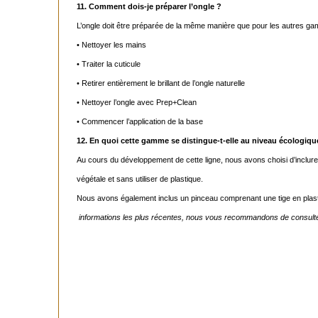
11. Comment dois-je préparer l’ongle ?
L’ongle doit être préparée de la même manière que pour les autres gamm
• Nettoyer les mains
• Traiter la cuticule
• Retirer entièrement le brillant de l’ongle naturelle
• Nettoyer l’ongle avec Prep+Clean
• Commencer l’application de la base
12. En quoi cette gamme se distingue-t-elle au niveau écologiqu
Au cours du développement de cette ligne, nous avons choisi d’inclu
végétale et sans utiliser de plastique.
Nous avons également inclus un pinceau comprenant une tige en plast
informations les plus récentes, nous vous recommandons de consulter l