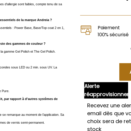
s d'allergie sont faibles, compte tenu de sa
s essentiels de la marque Andreia ?
Paiement
essentiels : Power Base, Base/Top coat 2 en 1,
100% sécurisé
 reste des gammes de couleur ?
 la gamme Gel Polish et The Gel Polish.
econdes sous LED ou 2 min. sous UV. La
Alerte
e Pure.
réapprovisionne
uit, par rapport à d’autres systèmes de
Recevez une aler
email dès que v
ne se remarque au moment de l’application. Sa
choix sera de re
stèmes de vernis semi-permanent.
stock