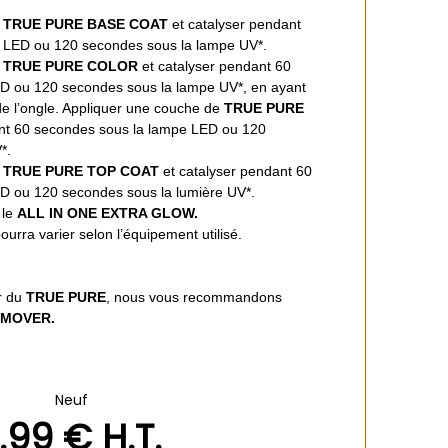
e
TRUE PURE BASE COAT
et catalyser pendant
 LED ou 120 secondes sous la lampe UV*.
e
TRUE PURE COLOR
et catalyser pendant 60
D ou 120 secondes sous la lampe UV*, en ayant
e de l’ongle. Appliquer une couche de
TRUE PURE
nt 60 secondes sous la lampe LED ou 120
*.
e
TRUE PURE TOP COAT
et catalyser pendant 60
D ou 120 secondes sous la lumière UV*.
 le
ALL IN ONE EXTRA GLOW.
urra varier selon l’équipement utilisé.
ûr du
TRUE PURE
, nous vous recommandons
EMOVER.
Neuf
.99
€
H.T.