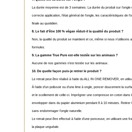
La durée moyenne est de 3 semaines. La durée du produit sur l’ongle d
correcte application, l’état général de l’ongle, les caractéristiques de l
finale au quotidien.
8. Le fait d’être 100 % végan réduit-il la qualité du produit ?
Non, la qualité du produit se maintient et ce, même si nous n’utilisons
formules.
9. La gamme True Pure est-elle testée sur les animaux ?
Aucune de nos gammes n’est testée sur les animaux.
10. De quelle façon puis-je retirer le produit ?
Le retrait peut être réalisé à l’aide du ALL IN ONE REMOVER, en utilisa
À l’aide d’un polissoir ou d’une lime à ongle, poncer doucement la surface
et le scellement de celle-ci. Imprégner une compresse en coton dans 
envelopper dans du papier aluminium pendant 8 à 10 minutes. Retirer l
sans endommager l’ongle naturelle.
Le retrait peut être effectué à l’aide d’une ponceuse, en utilisant un
la plaque unguéale.