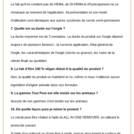
Le fait qu’il ne contient pas de HEMA, de Di-HEMA et d’hydroquinone ne se
remarque au moment de l’application. Sa présentation et son mode
d’utilisation sont identiques aux autres systèmes de vernis semi-permanent.
7. Quelle est sa durée sur l’ongle ?
La durée moyenne est de 3 semaines. La durée du produit sur l’ongle dépend
toujours de plusieurs facteurs : la correcte application, l’état général de
l’ongle, les caractéristiques de l’ongle (sèche ou grasse), les soins de la
cliente finale au quotidien.
8. Le fait d’être 100 % végan réduit-il la qualité du produit ?
Non, la qualité du produit se maintient et ce, même si nous n’utilisons aucun
ingrédient d’origine animale dans nos formules.
9. La gamme True Pure est-elle testée sur les animaux ?
Aucune de nos gammes n’est testée sur les animaux.
10. De quelle façon puis-je retirer le produit ?
Le retrait peut être réalisé à l’aide du ALL IN ONE REMOVER, en utilisant le
protocole suivant :
À l’aide d’un polissoir ou d’une lime à ongle, poncer doucement la surface de