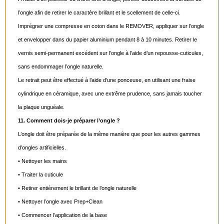
l’ongle afin de retirer le caractère brillant et le scellement de celle-ci.
Imprégner une compresse en coton dans le REMOVER, appliquer sur l’ongle
et envelopper dans du papier aluminium pendant 8 à 10 minutes. Retirer le
vernis semi-permanent excédent sur l’ongle à l’aide d’un repousse-cuticules,
sans endommager l’ongle naturelle.
Le retrait peut être effectué à l’aide d’une ponceuse, en utilisant une fraise
cylindrique en céramique, avec une extrême prudence, sans jamais toucher
la plaque unguéale.
11. Comment dois-je préparer l’ongle ?
L’ongle doit être préparée de la même manière que pour les autres gammes
d’ongles artificielles.
• Nettoyer les mains
• Traiter la cuticule
• Retirer entièrement le brillant de l’ongle naturelle
• Nettoyer l’ongle avec Prep+Clean
• Commencer l’application de la base