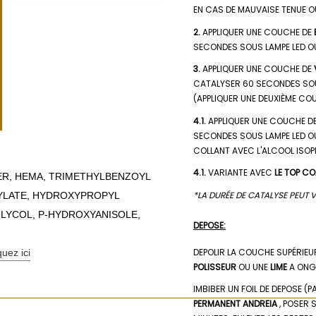
EN CAS DE MAUVAISE TENUE O
2.
APPLIQUER UNE COUCHE DE
SECONDES SOUS LAMPE LED OU
3.
APPLIQUER UNE COUCHE DE
CATALYSER 60 SECONDES SOUS
(APPLIQUER UNE DEUXIÈME COU
4.1.
APPLIQUER UNE COUCHE D
SECONDES SOUS LAMPE LED OU
COLLANT AVEC L'ALCOOL ISOP
4.1.
VARIANTE AVEC
LE TOP CO
MER, HEMA, TRIMETHYLBENZOYL
*LA DURÉE DE CATALYSE PEUT V
LYLATE, HYDROXYPROPYL
GLYCOL, P-HYDROXYANISOLE,
DEPOSE:
DEPOLIR LA COUCHE SUPÉRIEU
quez ici
POLISSEUR
OU UNE
LIME
A ONGL
IMBIBER UN FOIL DE DEPOSE (P
PERMANENT ANDREIA
, POSER 