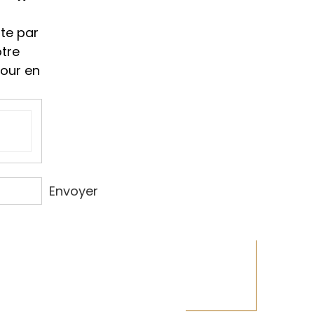
ment
te par
otre
tour en
Envoyer