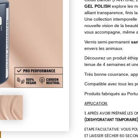
GEL POLISH
explore les mu
alliant transparence, finis l
Une collection intemporelle 
nouvelle vision de la beauté
vous accompagne, même apr
Vernis semi-permanent
san
envers les animaux.
Découvrez un produit éthiqu
tenue de 4 semaines et une
Très bonne couvrance, appli
Compatible avec tous les pr
Produits fabriqués au Portu
APPLICATION:
1.
APRÈS AVOIR PRÉPARÉ LES O
(DESHYDRATANT TEMPORAIRE
ETAPE FACULTATIVE: VOUS POU
ET LAISSER SÉCHER 60 SECOND