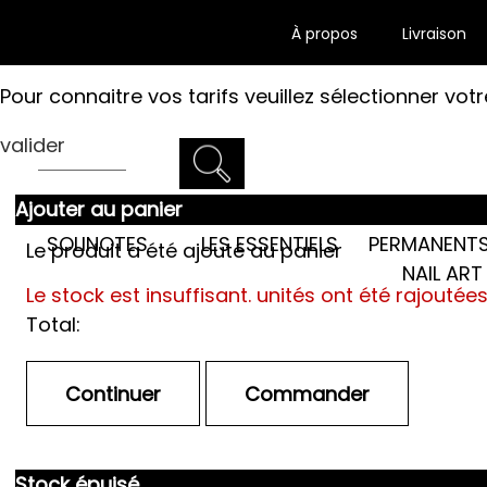
À propos
Livraison
Pour connaitre vos tarifs veuillez sélectionner votr
valider
Ajouter au panier
LES SEMI-
SOLINOTES
LES ESSENTIELS
PERMANENTS
Le produit a été ajouté au panier
NAIL ART
Le stock est insuffisant.
unités ont été rajoutée
Total:
Stock épuisé.