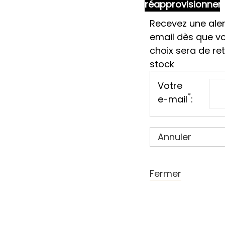
réapprovisionne
Recevez une aler
email dès que v
choix sera de re
stock
Votre
*
e-mail
:
Annuler
Fermer