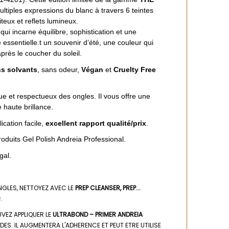
ltiples expressions du blanc à travers 6 teintes
aiteux et reflets lumineux.
qui incarne équilibre, sophistication et une
 essentielle.t un souvenir d’été, une couleur qui
ès le coucher du soleil.
s solvants
, sans odeur,
Végan
et
Cruelty Free
e et respectueux des ongles. Il vous offre une
 haute brillance.
cation facile,
excellent rapport qualité/prix
.
oduits Gel Polish Andreia Professional.
gal.
NGLES, NETTOYEZ AVEC LE
PREP
CLEANSER, PREP...
)
.
VEZ APPLIQUER LE
ULTRABOND – PRIMER
ANDREIA
ES. IL AUGMENTERA L'ADHERENCE ET PEUT ETRE UTILISE