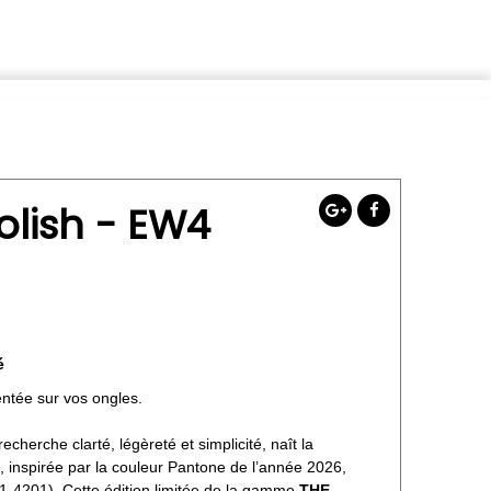
olish - EW4
é
ntée sur vos ongles.
cherche clarté, légèreté et simplicité, naît la
, inspirée par la couleur Pantone de l’année 2026,
4201). Cette édition limitée de la gamme
THE