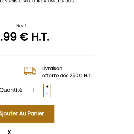
DE VERNIS Á L’AIDE D’UN BATONNET EN BOIS.
Neuf
6
.99
€
H.T.
Livraison
offerte dès 250€ H.T.
Quantité