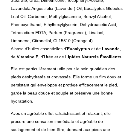
Stearate, Urea, Dimethicone, Tocopheryl Acetate,
Lavandula Angustifolia (Lavender) Oil, Eucalyptus Globulus
Leaf Oil, Carbomer, Methylglucamine, Benzyl Alcohol,
Phenoxyethanol, Ethylhexylglycerin, Dehydroacetic Acid,
Tetrasodium EDTA, Parfum (Fragrance), Linalool,
Limonene, Citronellol, CI 15510 (Orange 4).
A base d’huiles essentielles d’
Eucalyptus
et de
Lavande
,
de
Vitamine E
, d’Urée et de
Lipides Naturels Émollients
.
Elle est particulièrement utile pour le soin quotidien des
pieds déshydratés et crevassés. Elle forme un film doux et
persistant qui enveloppe et protège efficacement le pied,
garde la peau douce et souple et préserve une bonne
hydratation.
Avec un agréable effet rafraîchissant et relaxant, elle
procure une sensation immédiate et agréable de
soulagement et de bien-être, donnant aux pieds une