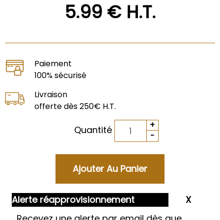
5
.99
€
H.T.
Paiement
100% sécurisé
Livraison
offerte dès 250€ H.T.
Quantité
Alerte réapprovisionnement
Recevez une alerte par email dès que