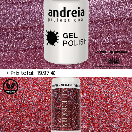
+
+
Prix total:
19.97
€