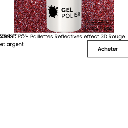
Gel Polish - MD3
SANS TPO - Paillettes Reflectives effect 3D Rouge
7
.99
€
et argent