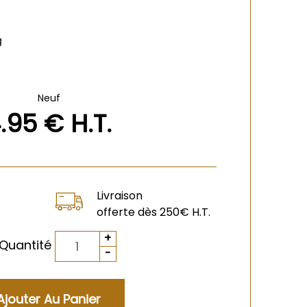
g
Neuf
4
.95
€
H.T.
Livraison
offerte dès 250€ H.T.
Quantité