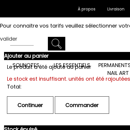
À propos
Livraison
Pour connaitre vos tarifs veuillez sélectionner votr
valider
Ajouter au panier
LES SEMI-
SOLINOTES
LES ESSENTIELS
PERMANENTS
Le produit a été ajouté au panier
NAIL ART
Le stock est insuffisant.
unités ont été rajoutée
Total:
Stock épuisé.