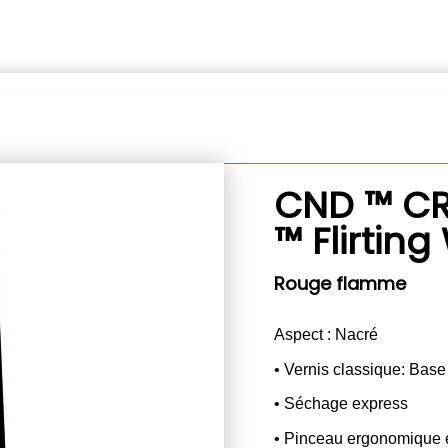
CND ™ CR
™ Flirting
Rouge flamme
Aspect : Nacré
• Vernis classique: Bas
• Séchage express
• Pinceau ergonomique e