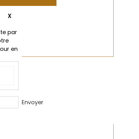
ment
te par
otre
tour en
Envoyer