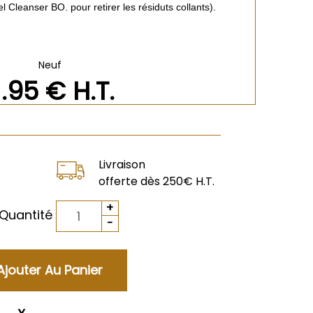
 Cleanser BO. pour retirer les résiduts collants).
Neuf
1
.95
€
H.T.
Livraison
offerte dès 250€ H.T.
Quantité