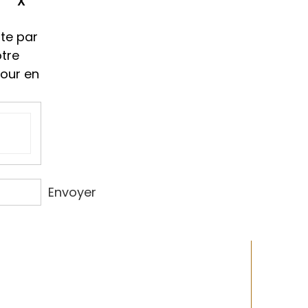
ment
te par
otre
tour en
Envoyer