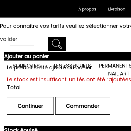
À propos
Livraison
Pour connaitre vos tarifs veuillez sélectionner votr
valider
Ajouter au panier
LES SEMI-
SOLINOTES
LES ESSENTIELS
PERMANENTS
Le produit a été ajouté au panier
NAIL ART
Le stock est insuffisant.
unités ont été rajoutée
Total:
Stock épuisé.