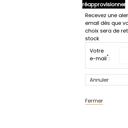
réapprovisionne
Recevez une aler
email dès que v
choix sera de re
stock
Votre
*
e-mail
:
Annuler
Fermer