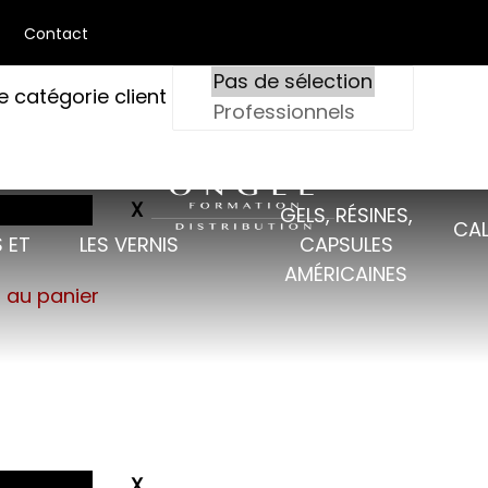
Contact
e catégorie client
GELS, RÉSINES,
CAL
 ET
LES VERNIS
CAPSULES
AMÉRICAINES
s au panier