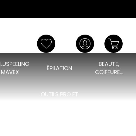
LUSPEELING
BEAUTE,
ÉPILATION
MAVEX
COIFFURE...
OUTILS PRO ET
CONSOMMABLES